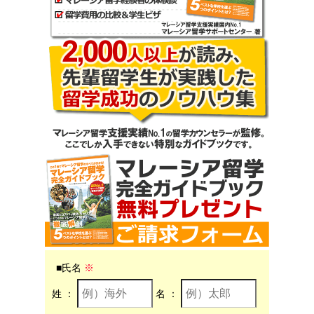
■氏名
※
姓
：
名
：